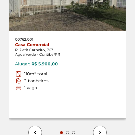
Merces
Novo Mundo
Portao
Reboucas
00762.001
Sitio Cercado
Casa Comercial
R. Petit Carneiro, 767
Vila Izabel
Agua Verde - Curitiba/PR
Vista Alegre
Alugar:
R$ 5.900,00
Quatro Barras
110m² total
2 banheiros
Borda Do Campo
1 vaga