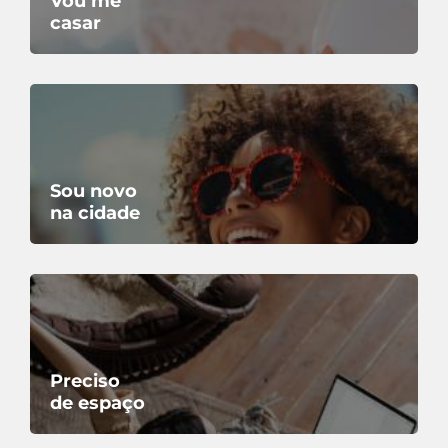
Vou me
casar
Sou novo
na cidade
Preciso
de espaço