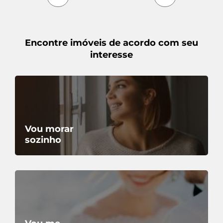
Encontre imóveis de acordo com seu
interesse
00206.002
Terreno
Vou morar
R. Maringa, 284
sozinho
Pinheirinho - Curitiba/PR
Comprar:
R$ 490.000,00
440m² total