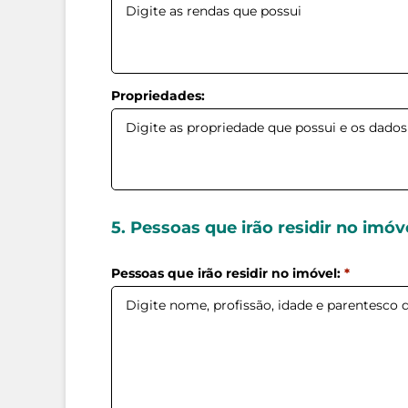
Data de nascimento:
*
CPF/CIC:
*
Propriedades:
Profissão:
*
Empresa que trabalha:
*
5. Pessoas que irão residir no imóv
Pessoas que irão residir no imóvel:
*
CEP:
*
Rua:
*
Cidade:
*
Estado:
*