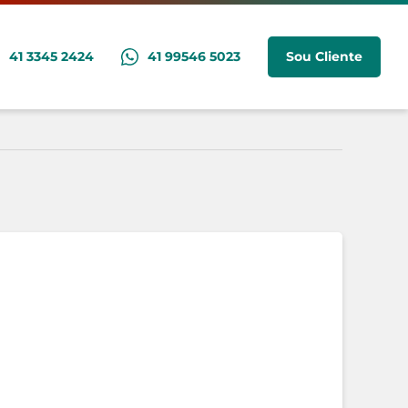
Sou Cliente
41 3345 2424
41 99546 5023