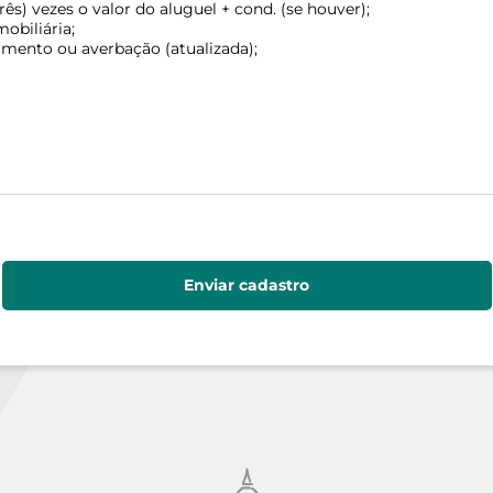
s) vezes o valor do aluguel + cond. (se houver);
obiliária;
imento ou averbação (atualizada);
Enviar cadastro