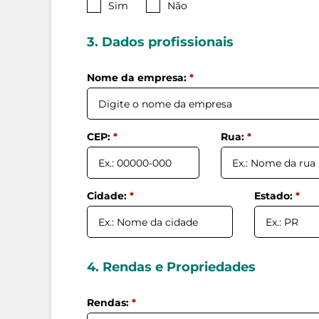
Sim
Não
3. Dados profissionais
Nome da empresa:
*
CEP:
*
Rua:
*
Cidade:
*
Estado:
*
4. Dados do cônjuge
4. Rendas e Propriedades
Nome completo:
Rendas:
*
*