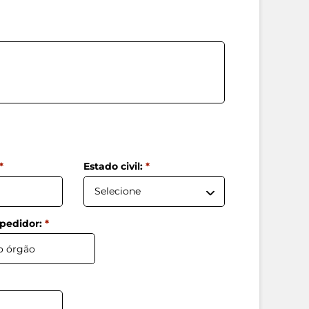
*
Estado civil:
*
pedidor:
*