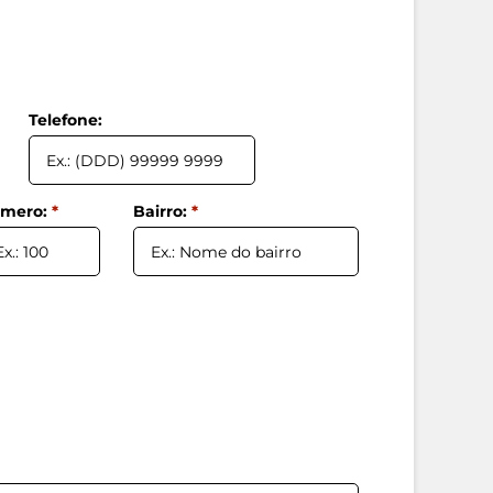
Telefone:
mero:
*
Bairro:
*
idade:
*