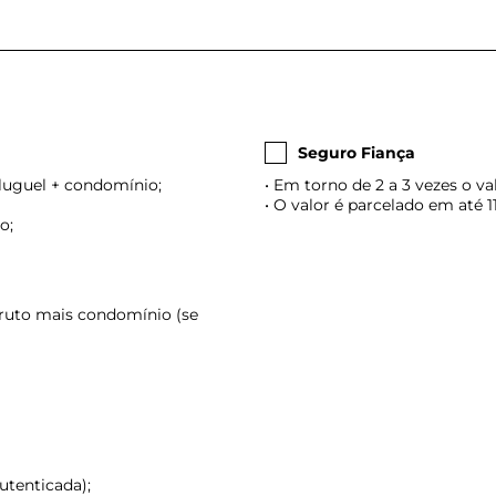
Seguro Fiança
 aluguel + condomínio;
• Em torno de 2 a 3 vezes o v
• O valor é parcelado em até 
o;
 bruto mais condomínio (se
utenticada);