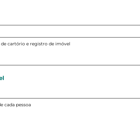
Preencha a ficha
Identidade:
*
Órgão ex
Celular:
*
el
Nú
Cargo:
*